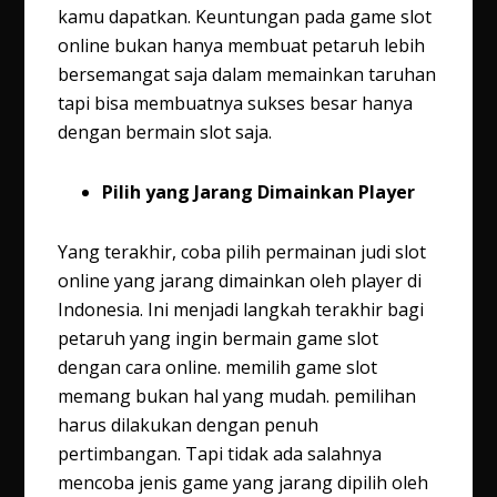
kamu dapatkan. Keuntungan pada game slot
online bukan hanya membuat petaruh lebih
bersemangat saja dalam memainkan taruhan
tapi bisa membuatnya sukses besar hanya
dengan bermain slot saja.
Pilih yang Jarang Dimainkan Player
Yang terakhir, coba pilih permainan judi slot
online yang jarang dimainkan oleh player di
Indonesia. Ini menjadi langkah terakhir bagi
petaruh yang ingin bermain game slot
dengan cara online. memilih game slot
memang bukan hal yang mudah. pemilihan
harus dilakukan dengan penuh
pertimbangan. Tapi tidak ada salahnya
mencoba jenis game yang jarang dipilih oleh