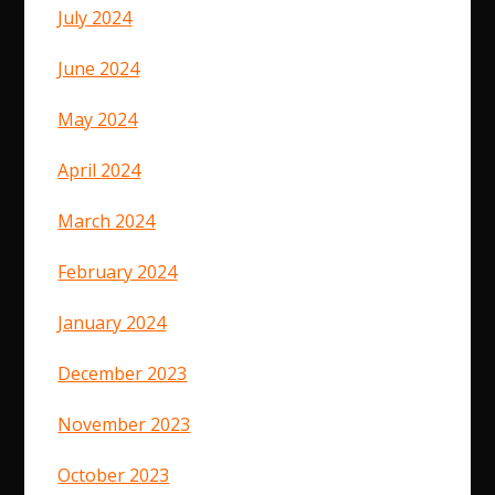
July 2024
June 2024
May 2024
April 2024
March 2024
February 2024
January 2024
December 2023
November 2023
October 2023