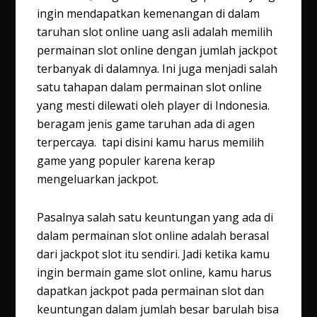
ingin mendapatkan kemenangan di dalam
taruhan slot online uang asli adalah memilih
permainan slot online dengan jumlah jackpot
terbanyak di dalamnya. Ini juga menjadi salah
satu tahapan dalam permainan slot online
yang mesti dilewati oleh player di Indonesia.
beragam jenis game taruhan ada di agen
terpercaya. tapi disini kamu harus memilih
game yang populer karena kerap
mengeluarkan jackpot.
Pasalnya salah satu keuntungan yang ada di
dalam permainan slot online adalah berasal
dari jackpot slot itu sendiri. Jadi ketika kamu
ingin bermain game slot online, kamu harus
dapatkan jackpot pada permainan slot dan
keuntungan dalam jumlah besar barulah bisa