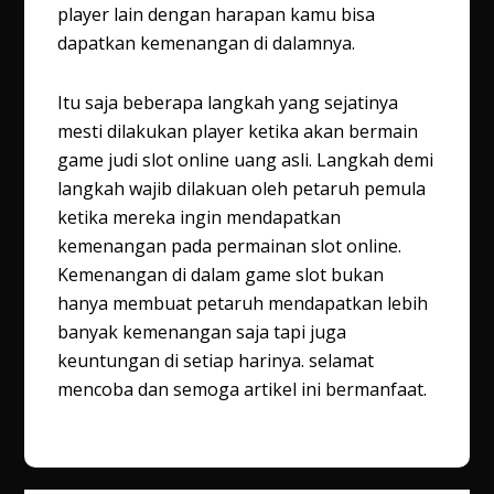
player lain dengan harapan kamu bisa
dapatkan kemenangan di dalamnya.
Itu saja beberapa langkah yang sejatinya
mesti dilakukan player ketika akan bermain
game judi slot online uang asli. Langkah demi
langkah wajib dilakuan oleh petaruh pemula
ketika mereka ingin mendapatkan
kemenangan pada permainan slot online.
Kemenangan di dalam game slot bukan
hanya membuat petaruh mendapatkan lebih
banyak kemenangan saja tapi juga
keuntungan di setiap harinya. selamat
mencoba dan semoga artikel ini bermanfaat.