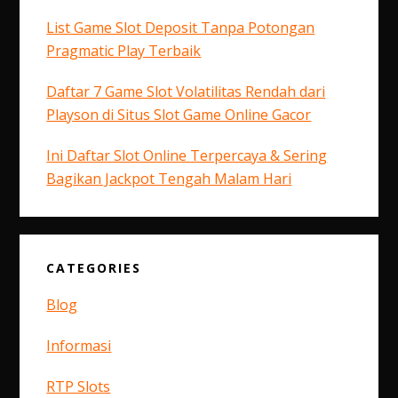
List Game Slot Deposit Tanpa Potongan
Pragmatic Play Terbaik
Daftar 7 Game Slot Volatilitas Rendah dari
Playson di Situs Slot Game Online Gacor
Ini Daftar Slot Online Terpercaya & Sering
Bagikan Jackpot Tengah Malam Hari
CATEGORIES
Blog
Informasi
RTP Slots