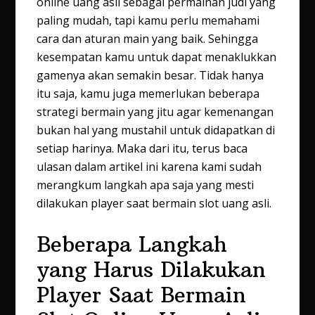
online uang asli sebagai permainan judi yang
paling mudah, tapi kamu perlu memahami
cara dan aturan main yang baik. Sehingga
kesempatan kamu untuk dapat menaklukkan
gamenya akan semakin besar. Tidak hanya
itu saja, kamu juga memerlukan beberapa
strategi bermain yang jitu agar kemenangan
bukan hal yang mustahil untuk didapatkan di
setiap harinya. Maka dari itu, terus baca
ulasan dalam artikel ini karena kami sudah
merangkum langkah apa saja yang mesti
dilakukan player saat bermain slot uang asli.
Beberapa Langkah
yang Harus Dilakukan
Player Saat Bermain