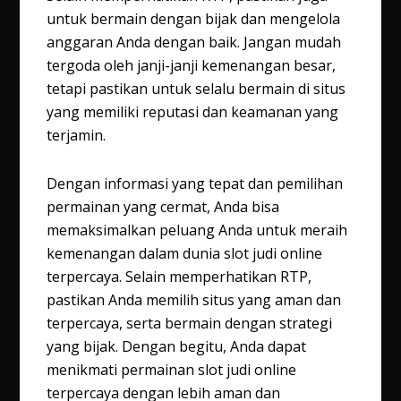
untuk bermain dengan bijak dan mengelola
anggaran Anda dengan baik. Jangan mudah
tergoda oleh janji-janji kemenangan besar,
tetapi pastikan untuk selalu bermain di situs
yang memiliki reputasi dan keamanan yang
terjamin.
Dengan informasi yang tepat dan pemilihan
permainan yang cermat, Anda bisa
memaksimalkan peluang Anda untuk meraih
kemenangan dalam dunia slot judi online
terpercaya. Selain memperhatikan RTP,
pastikan Anda memilih situs yang aman dan
terpercaya, serta bermain dengan strategi
yang bijak. Dengan begitu, Anda dapat
menikmati permainan slot judi online
terpercaya dengan lebih aman dan