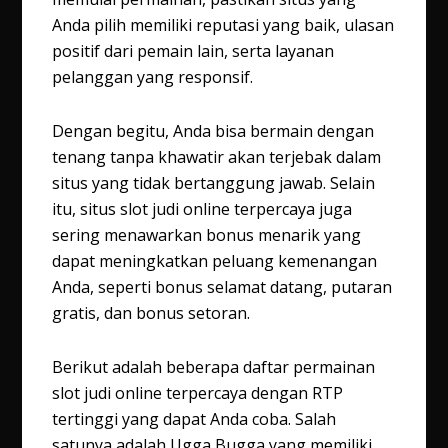
Anda pilih memiliki reputasi yang baik, ulasan
positif dari pemain lain, serta layanan
pelanggan yang responsif.
Dengan begitu, Anda bisa bermain dengan
tenang tanpa khawatir akan terjebak dalam
situs yang tidak bertanggung jawab. Selain
itu, situs slot judi online terpercaya juga
sering menawarkan bonus menarik yang
dapat meningkatkan peluang kemenangan
Anda, seperti bonus selamat datang, putaran
gratis, dan bonus setoran.
Berikut adalah beberapa daftar permainan
slot judi online terpercaya dengan RTP
tertinggi yang dapat Anda coba. Salah
satunya adalah Ugga Bugga yang memiliki