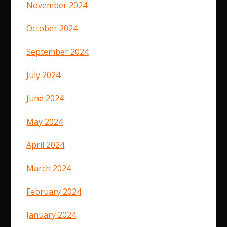
November 2024
October 2024
September 2024
July 2024
June 2024
May 2024
April 2024
March 2024
February 2024
January 2024