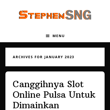
Skip
Skip
Skip
to
to
to
primary
main
primary
navigation
content
sidebar
MENU
ARCHIVES FOR JANUARY 2023
Canggihnya Slot
Online Pulsa Untuk
Dimainkan