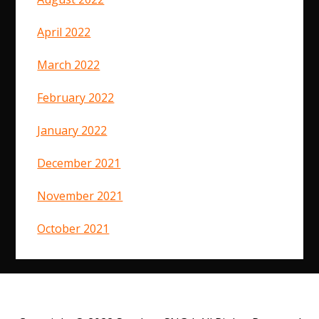
April 2022
March 2022
February 2022
January 2022
December 2021
November 2021
October 2021