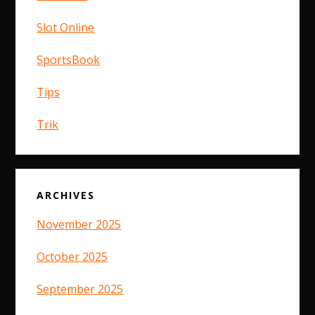
Slot Online
SportsBook
Tips
Trik
ARCHIVES
November 2025
October 2025
September 2025