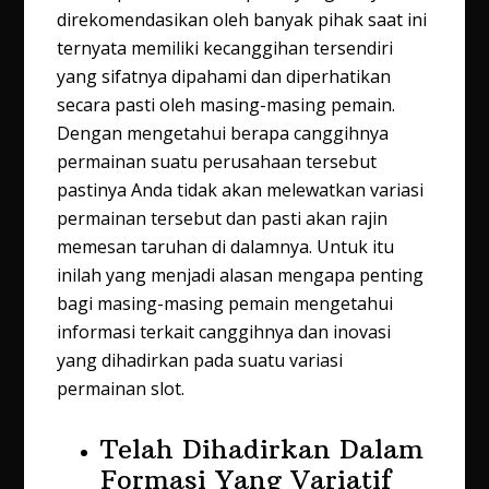
direkomendasikan oleh banyak pihak saat ini
ternyata memiliki kecanggihan tersendiri
yang sifatnya dipahami dan diperhatikan
secara pasti oleh masing-masing pemain.
Dengan mengetahui berapa canggihnya
permainan suatu perusahaan tersebut
pastinya Anda tidak akan melewatkan variasi
permainan tersebut dan pasti akan rajin
memesan taruhan di dalamnya. Untuk itu
inilah yang menjadi alasan mengapa penting
bagi masing-masing pemain mengetahui
informasi terkait canggihnya dan inovasi
yang dihadirkan pada suatu variasi
permainan slot.
Telah Dihadirkan Dalam
Formasi Yang Variatif