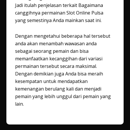
Jadi itulah penjelasan terkait Bagaimana
canggihnya permainan Slot Online Pulsa
yang semestinya Anda mainkan saat ini.
Dengan mengetahui beberapa hal tersebut
anda akan menambah wawasan anda
sebagai seorang pemain dan bisa
memanfaatkan kecanggihan dari variasi
permainan tersebut secara maksimal.
Dengan demikian juga Anda bisa meraih
kesempatan untuk mendapatkan
kemenangan berulang kali dan menjadi
pemain yang lebih unggul dari pemain yang
lain.