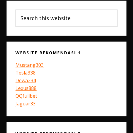
Primary
Search
Sidebar
this
website
WEBSITE REKOMENDASI 1
Mustang303
Tesla338
Dewa234
Lexus888
QQfullbet
Jaguar33