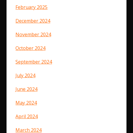
February 2025
December 2024
November 2024
October 2024
September 2024
July 2024
June 2024
May 2024
April 2024
March 2024