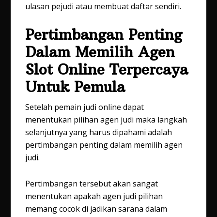
ulasan pejudi atau membuat daftar sendiri.
Pertimbangan Penting
Dalam Memilih Agen
Slot Online Terpercaya
Untuk Pemula
Setelah pemain judi online dapat
menentukan pilihan agen judi maka langkah
selanjutnya yang harus dipahami adalah
pertimbangan penting dalam memilih agen
judi.
Pertimbangan tersebut akan sangat
menentukan apakah agen judi pilihan
memang cocok di jadikan sarana dalam