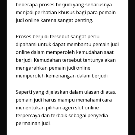
beberapa proses berjudi yang seharusnya
menjadi perhatian khusus bagi para pemain
judi online karena sangat penting.
Proses berjudi tersebut sangat perlu
dipahami untuk dapat membantu pemain judi
online dalam memperoleh kemudahan saat
berjudi.
Kemudahan tersebut tentunya akan
mengarahkan pemain judi online
memperoleh kemenangan dalam berjudi.
Seperti yang dijelaskan dalam ulasan di atas,
pemain judi harus mampu memahami cara
menentukan pilihan agen
slot online
terpercaya
dan terbaik sebagai penyedia
permainan judi.