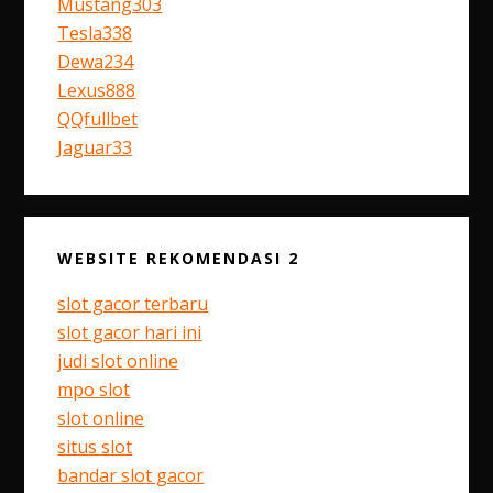
Mustang303
Tesla338
Dewa234
Lexus888
QQfullbet
Jaguar33
WEBSITE REKOMENDASI 2
slot gacor terbaru
slot gacor hari ini
judi slot online
mpo slot
slot online
situs slot
bandar slot gacor