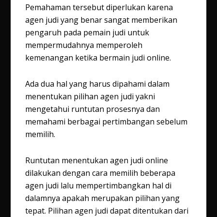
Pemahaman tersebut diperlukan karena
agen judi yang benar sangat memberikan
pengaruh pada pemain judi untuk
mempermudahnya memperoleh
kemenangan ketika bermain judi online.
Ada dua hal yang harus dipahami dalam
menentukan pilihan agen judi yakni
mengetahui runtutan prosesnya dan
memahami berbagai pertimbangan sebelum
memilih.
Runtutan menentukan agen judi online
dilakukan dengan cara memilih beberapa
agen judi lalu mempertimbangkan hal di
dalamnya apakah merupakan pilihan yang
tepat. Pilihan agen judi dapat ditentukan dari