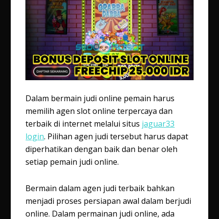
Dalam bermain judi online pemain harus
memilih agen
slot online terpercaya
dan
terbaik di internet melalui situs
jaguar33
login
. Pilihan agen judi tersebut harus dapat
diperhatikan dengan baik dan benar oleh
setiap pemain judi online.
Bermain dalam agen judi terbaik bahkan
menjadi proses persiapan awal dalam berjudi
online. Dalam permainan judi online, ada