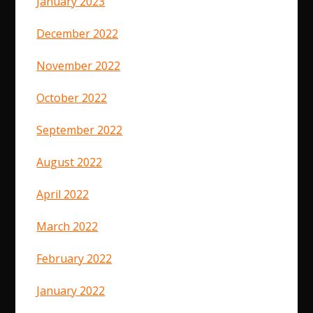
January 2023
December 2022
November 2022
October 2022
September 2022
August 2022
April 2022
March 2022
February 2022
January 2022