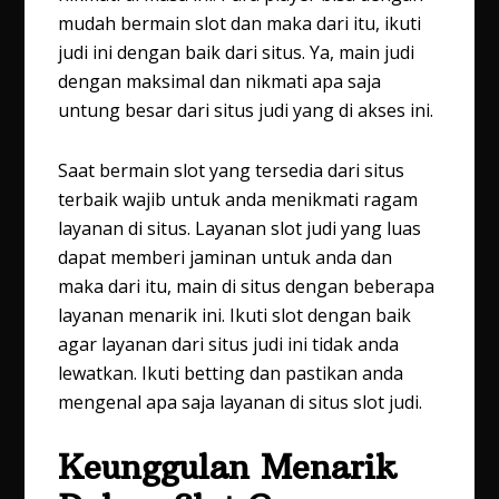
mudah bermain slot dan maka dari itu, ikuti
judi ini dengan baik dari situs. Ya, main judi
dengan maksimal dan nikmati apa saja
untung besar dari situs judi yang di akses ini.
Saat bermain slot yang tersedia dari situs
terbaik wajib untuk anda menikmati ragam
layanan di situs. Layanan slot judi yang luas
dapat memberi jaminan untuk anda dan
maka dari itu, main di situs dengan beberapa
layanan menarik ini. Ikuti slot dengan baik
agar layanan dari situs judi ini tidak anda
lewatkan. Ikuti betting dan pastikan anda
mengenal apa saja layanan di situs slot judi.
Keunggulan Menarik