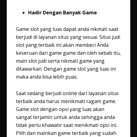
Hadir Dengan Banyak Game
Game slot yang luas dapat anda nikmati saat
berjudi di layanan situs yang sesuai. Situs judi
slot yang terbaik ini akan memberi Anda
keseruan dari game game dan oleh sebab itu,
main slot judi serta nikmati game yang
ditawarkan. Dengan game slot yang luas ini
maka anda bisa lebih puas.
Saat sedang berjudi online dari layanan situs
terbaik anda harus menikmati ragam game.
Game slot dengan opsi yang luas akan
sangat terjamin untuk anda sehingga anda
tidak perlu khawatir saat menikmati opsi ini.
Pilih dan mainkan game terbaik yang sudah