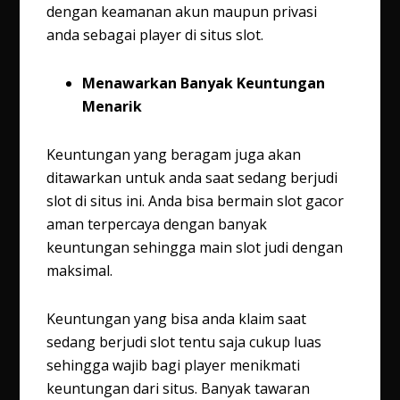
dengan keamanan akun maupun privasi
anda sebagai player di situs slot.
Menawarkan Banyak Keuntungan
Menarik
Keuntungan yang beragam juga akan
ditawarkan untuk anda saat sedang berjudi
slot di situs ini. Anda bisa bermain slot gacor
aman terpercaya dengan banyak
keuntungan sehingga main slot judi dengan
maksimal.
Keuntungan yang bisa anda klaim saat
sedang berjudi slot tentu saja cukup luas
sehingga wajib bagi player menikmati
keuntungan dari situs. Banyak tawaran