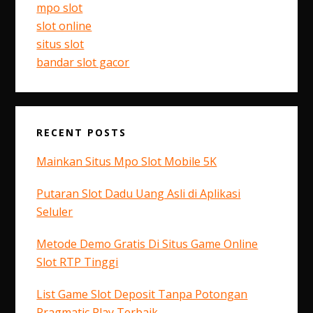
mpo slot
slot online
situs slot
bandar slot gacor
RECENT POSTS
Mainkan Situs Mpo Slot Mobile 5K
Putaran Slot Dadu Uang Asli di Aplikasi
Seluler
Metode Demo Gratis Di Situs Game Online
Slot RTP Tinggi
List Game Slot Deposit Tanpa Potongan
Pragmatic Play Terbaik