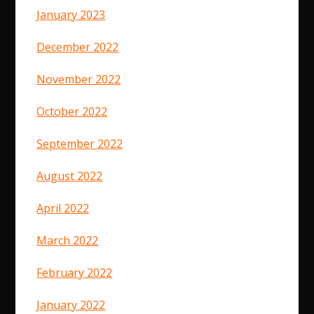
January 2023
December 2022
November 2022
October 2022
September 2022
August 2022
April 2022
March 2022
February 2022
January 2022