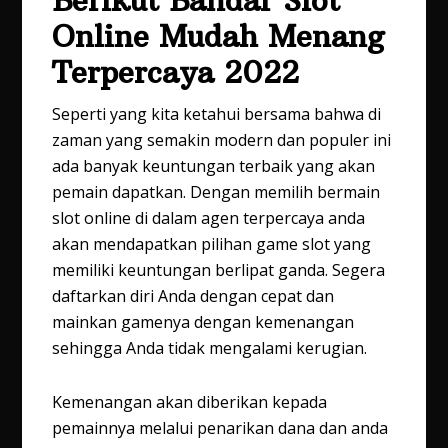
Berikut Bandar Slot
Online Mudah Menang
Terpercaya 2022
Seperti yang kita ketahui bersama bahwa di
zaman yang semakin modern dan populer ini
ada banyak keuntungan terbaik yang akan
pemain dapatkan. Dengan memilih bermain
slot online di dalam agen terpercaya anda
akan mendapatkan pilihan game slot yang
memiliki keuntungan berlipat ganda. Segera
daftarkan diri Anda dengan cepat dan
mainkan gamenya dengan kemenangan
sehingga Anda tidak mengalami kerugian.
Kemenangan akan diberikan kepada
pemainnya melalui penarikan dana dan anda