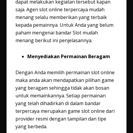
dapat melakukan kegiatan tersebut kapan
saja. Agen slot online terpercaya mudah
menang selalu memberikan yang terbaik
kepada pemainnya. Untuk Anda yang belum
paham mengenai bandar Slot mudah
menang berikut ini penjelasannya.
Menyediakan Permainan Beragam
Dengan Anda memilih permainan slot online
maka anda akan mendapatkan pilihan game
yang beragam sehingga tidak akan bosan
untuk memainkannya. Setiap permainan
yang telah dihadirkan di dalam bandar
terpercaya merupakan game slot online dari
provider resmi dengan tampilan dan tipe
yang berbeda.