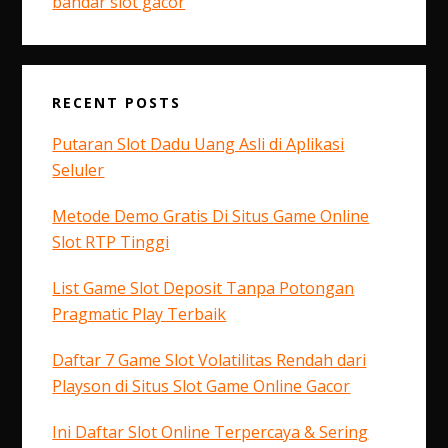
bandar slot gacor
RECENT POSTS
Putaran Slot Dadu Uang Asli di Aplikasi
Seluler
Metode Demo Gratis Di Situs Game Online
Slot RTP Tinggi
List Game Slot Deposit Tanpa Potongan
Pragmatic Play Terbaik
Daftar 7 Game Slot Volatilitas Rendah dari
Playson di Situs Slot Game Online Gacor
Ini Daftar Slot Online Terpercaya & Sering