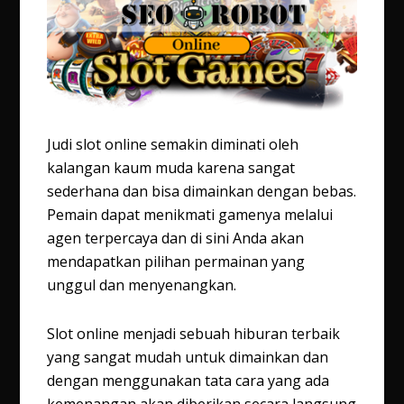
Judi slot online semakin diminati oleh
kalangan kaum muda karena sangat
sederhana dan bisa dimainkan dengan bebas.
Pemain dapat menikmati gamenya melalui
agen terpercaya dan di sini Anda akan
mendapatkan pilihan permainan yang
unggul dan menyenangkan.
Slot online menjadi sebuah hiburan terbaik
yang sangat mudah untuk dimainkan dan
dengan menggunakan tata cara yang ada
kemenangan akan diberikan secara langsung