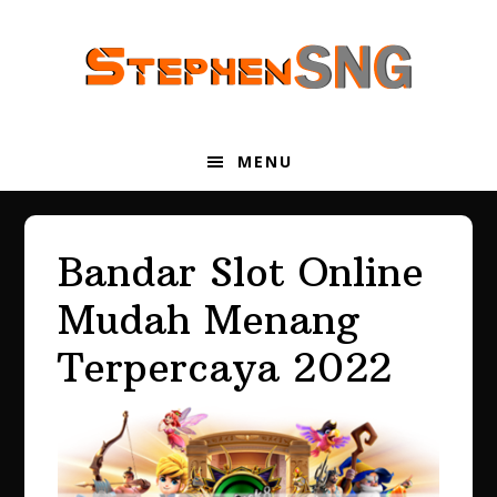
Skip
Skip
Skip
to
to
to
primary
main
primary
navigation
content
sidebar
MENU
Bandar Slot Online
Mudah Menang
Terpercaya 2022