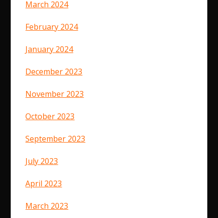
March 2024
February 2024
January 2024
December 2023
November 2023
October 2023
September 2023
July 2023
April 2023
March 2023