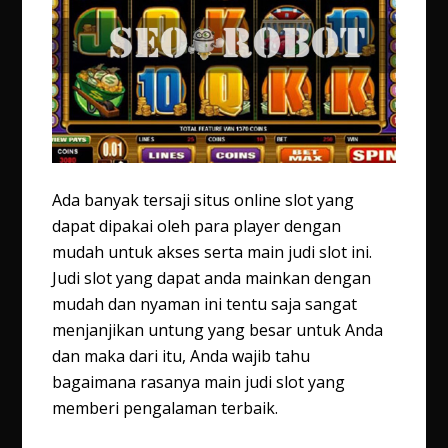
Ada banyak tersaji situs online slot yang
dapat dipakai oleh para player dengan
mudah untuk akses serta main judi slot ini.
Judi slot yang dapat anda mainkan dengan
mudah dan nyaman ini tentu saja sangat
menjanjikan untung yang besar untuk Anda
dan maka dari itu, Anda wajib tahu
bagaimana rasanya main judi slot yang
memberi pengalaman terbaik.