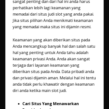
sangat penting dan dari hal ini anda harus
perhatikan lebih lagi keamanan yang
memadai dari situs judi slot yang anda pakai.
Jika situs pilihan Anda menikmati keamanan
yang memadai maka situs ini dijamin resmi.
Keamanan yang akan diberikan situs pada
Anda mencangkup banyak hal dan salah satu
hal yang penting untuk Anda tahu adalah
keamanan privasi Anda. Anda akan sangat
terjaga dari layanan keamanan yang
diberikan situs pada Anda. Data pribadi anda
dan privasi dijamin aman. Melalui hal ini tentu
anda tidak perlu khawatir dengan keamanan
diri anda ketika main slot judi.
Cari Situs Yang Menawarkan