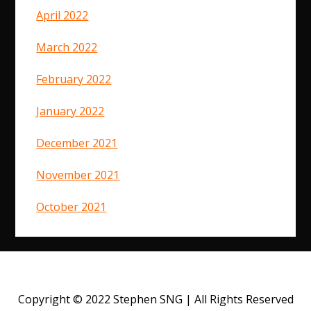
April 2022
March 2022
February 2022
January 2022
December 2021
November 2021
October 2021
Copyright © 2022 Stephen SNG | All Rights Reserved