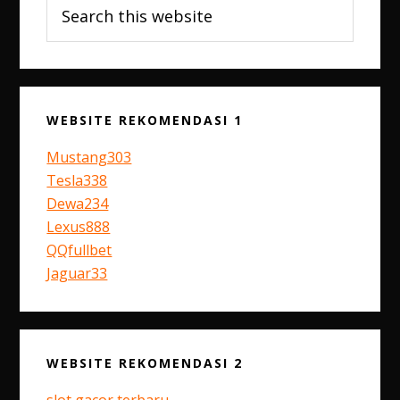
Search
Sidebar
this
website
WEBSITE REKOMENDASI 1
Mustang303
Tesla338
Dewa234
Lexus888
QQfullbet
Jaguar33
WEBSITE REKOMENDASI 2
slot gacor terbaru