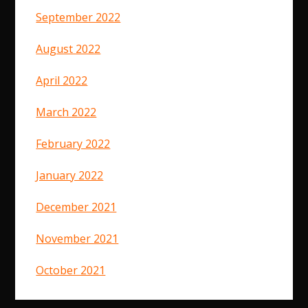
September 2022
August 2022
April 2022
March 2022
February 2022
January 2022
December 2021
November 2021
October 2021