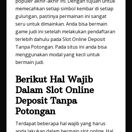
populer akhir-akhir ini. Dengan tujuan untuk
memecahkan setiap simbol kembar di setiap
gulungan, pastinya permainan ini sangat
seru untuk dimainkan. Anda bisa bermain
game judi ini setelah melakukan pendaftaran
terlebih dahulu pada Slot Online Deposit
Tanpa Potongan. Pada situs ini anda bisa
menggunakan modal yang kecil untuk
bermain judi.
Berikut Hal Wajib
Dalam Slot Online
Deposit Tanpa
Potongan
Terdapat beberapa hal wajib yang harus
anda lakukan dalam bermain slot online. Hal