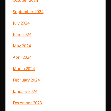
October 2024
September 2024
July 2024
June 2024
May 2024
April 2024
March 2024
February 2024
January 2024
December 2023