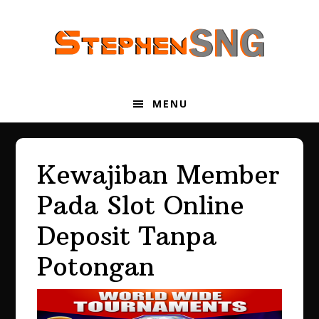
Skip
Skip
Skip
to
to
to
primary
main
primary
navigation
content
sidebar
MENU
Kewajiban Member
Pada Slot Online
Deposit Tanpa
Potongan