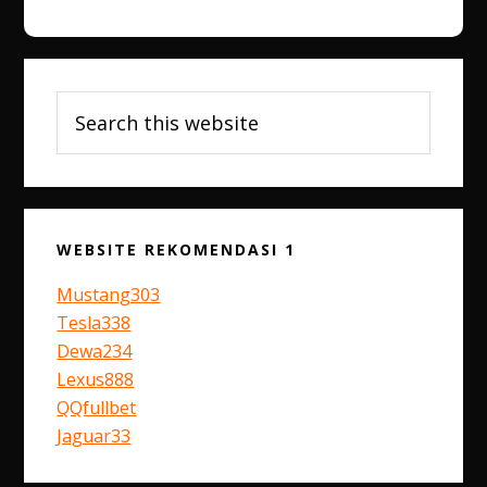
Primary
Search
Sidebar
this
website
WEBSITE REKOMENDASI 1
Mustang303
Tesla338
Dewa234
Lexus888
QQfullbet
Jaguar33