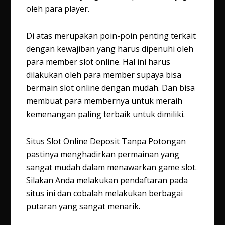
oleh para player.
Di atas merupakan poin-poin penting terkait
dengan kewajiban yang harus dipenuhi oleh
para member slot online. Hal ini harus
dilakukan oleh para member supaya bisa
bermain slot online dengan mudah. Dan bisa
membuat para membernya untuk meraih
kemenangan paling terbaik untuk dimiliki.
Situs Slot Online Deposit Tanpa Potongan
pastinya menghadirkan permainan yang
sangat mudah dalam menawarkan game slot.
Silakan Anda melakukan pendaftaran pada
situs ini dan cobalah melakukan berbagai
putaran yang sangat menarik.