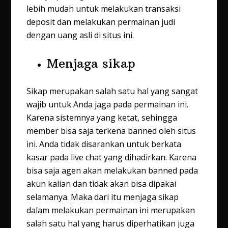
lebih mudah untuk melakukan transaksi
deposit dan melakukan permainan judi
dengan uang asli di situs ini.
Menjaga sikap
Sikap merupakan salah satu hal yang sangat
wajib untuk Anda jaga pada permainan ini.
Karena sistemnya yang ketat, sehingga
member bisa saja terkena banned oleh situs
ini. Anda tidak disarankan untuk berkata
kasar pada live chat yang dihadirkan. Karena
bisa saja agen akan melakukan banned pada
akun kalian dan tidak akan bisa dipakai
selamanya. Maka dari itu menjaga sikap
dalam melakukan permainan ini merupakan
salah satu hal yang harus diperhatikan juga