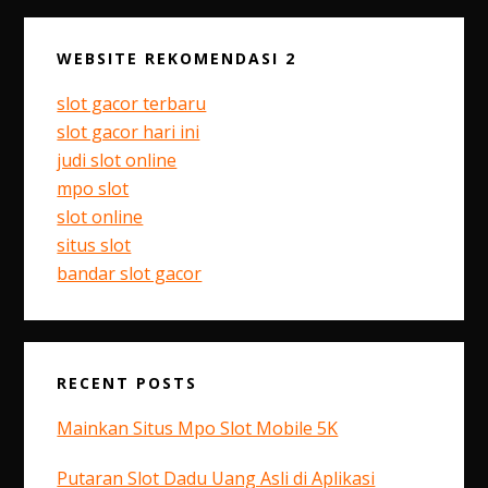
WEBSITE REKOMENDASI 2
slot gacor terbaru
slot gacor hari ini
judi slot online
mpo slot
slot online
situs slot
bandar slot gacor
RECENT POSTS
Mainkan Situs Mpo Slot Mobile 5K
Putaran Slot Dadu Uang Asli di Aplikasi