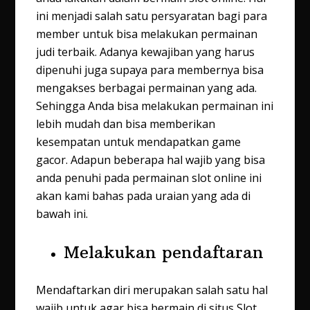
ini menjadi salah satu persyaratan bagi para
member untuk bisa melakukan permainan
judi terbaik. Adanya kewajiban yang harus
dipenuhi juga supaya para membernya bisa
mengakses berbagai permainan yang ada.
Sehingga Anda bisa melakukan permainan ini
lebih mudah dan bisa memberikan
kesempatan untuk mendapatkan game
gacor. Adapun beberapa hal wajib yang bisa
anda penuhi pada permainan slot online ini
akan kami bahas pada uraian yang ada di
bawah ini.
Melakukan pendaftaran
Mendaftarkan diri merupakan salah satu hal
wajib untuk agar bisa bermain di situs Slot