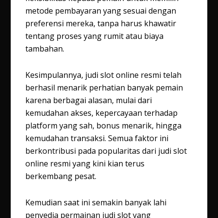
metode pembayaran yang sesuai dengan
preferensi mereka, tanpa harus khawatir
tentang proses yang rumit atau biaya
tambahan.
Kesimpulannya, judi slot online resmi telah
berhasil menarik perhatian banyak pemain
karena berbagai alasan, mulai dari
kemudahan akses, kepercayaan terhadap
platform yang sah, bonus menarik, hingga
kemudahan transaksi. Semua faktor ini
berkontribusi pada popularitas dari judi slot
online resmi yang kini kian terus
berkembang pesat.
Kemudian saat ini semakin banyak lahi
penyedia permainan judi slot yang