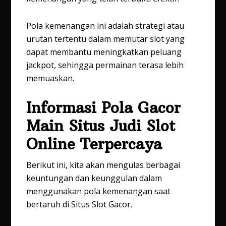
Pola kemenangan ini adalah strategi atau
urutan tertentu dalam memutar slot yang
dapat membantu meningkatkan peluang
jackpot, sehingga permainan terasa lebih
memuaskan.
Informasi Pola Gacor
Main Situs Judi Slot
Online Terpercaya
Berikut ini, kita akan mengulas berbagai
keuntungan dan keunggulan dalam
menggunakan pola kemenangan saat
bertaruh di Situs Slot Gacor.