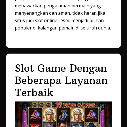
menawarkan pengalaman bermain yang
menyenangkan dan aman, tidak heran jika
situs judi slot online resmi menjadi pilihan
populer di kalangan pemain di seluruh dunia.
Slot Game Dengan
Beberapa Layanan
Terbaik