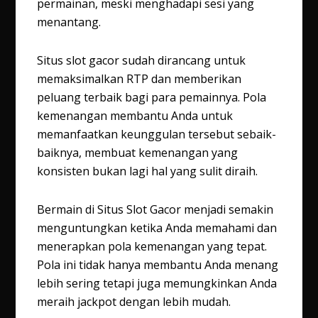
permainan, meski menghadapi sesi yang
menantang.
Situs slot gacor sudah dirancang untuk
memaksimalkan RTP dan memberikan
peluang terbaik bagi para pemainnya. Pola
kemenangan membantu Anda untuk
memanfaatkan keunggulan tersebut sebaik-
baiknya, membuat kemenangan yang
konsisten bukan lagi hal yang sulit diraih.
Bermain di Situs Slot Gacor menjadi semakin
menguntungkan ketika Anda memahami dan
menerapkan pola kemenangan yang tepat.
Pola ini tidak hanya membantu Anda menang
lebih sering tetapi juga memungkinkan Anda
meraih jackpot dengan lebih mudah.