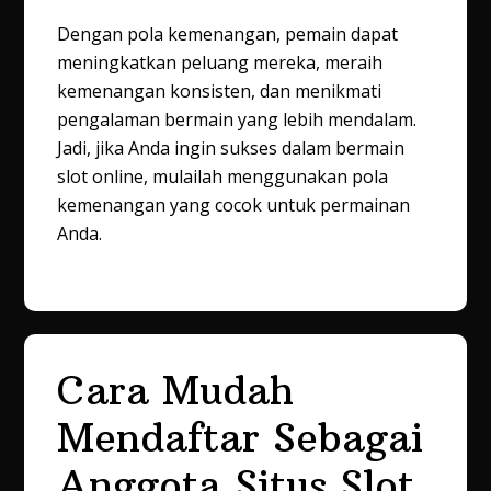
Dengan pola kemenangan, pemain dapat
meningkatkan peluang mereka, meraih
kemenangan konsisten, dan menikmati
pengalaman bermain yang lebih mendalam.
Jadi, jika Anda ingin sukses dalam bermain
slot online, mulailah menggunakan pola
kemenangan yang cocok untuk permainan
Anda.
Cara Mudah
Mendaftar Sebagai
Anggota Situs Slot