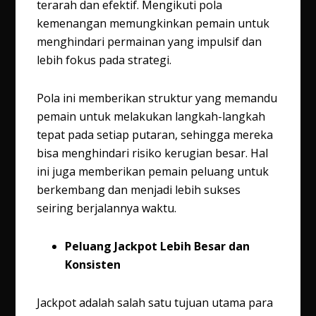
terarah dan efektif. Mengikuti pola
kemenangan memungkinkan pemain untuk
menghindari permainan yang impulsif dan
lebih fokus pada strategi.
Pola ini memberikan struktur yang memandu
pemain untuk melakukan langkah-langkah
tepat pada setiap putaran, sehingga mereka
bisa menghindari risiko kerugian besar. Hal
ini juga memberikan pemain peluang untuk
berkembang dan menjadi lebih sukses
seiring berjalannya waktu.
Peluang Jackpot Lebih Besar dan
Konsisten
Jackpot adalah salah satu tujuan utama para