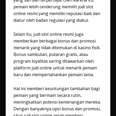
yang sah dan terpercaya. Oleh karena itu,
pemain lebih cenderung memilih judi slot
online resmi yang memiliki reputasi baik dan
diatur oleh badan regulasi yang diakui.
Selain itu, judi slot online resmi juga
memberikan berbagai bonus dan promosi
menarik yang tidak ditemukan di kasino fisik.
Bonus sambutan, putaran gratis, atau
program loyalitas sering ditawarkan oleh
platform judi online untuk menarik pemain
baru dan mempertahankan pemain lama.
Hal ini memberi keuntungan tambahan bagi
pemain yang bermain secara rutin,
meningkatkan potensi kemenangan mereka.
Dengan banyaknya opsi bonus dan promosi,
situs judi slot online resmi memberi