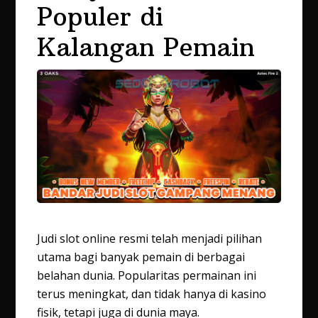
Populer di
Kalangan Pemain
Judi slot online resmi telah menjadi pilihan
utama bagi banyak pemain di berbagai
belahan dunia. Popularitas permainan ini
terus meningkat, dan tidak hanya di kasino
fisik, tetapi juga di dunia maya.