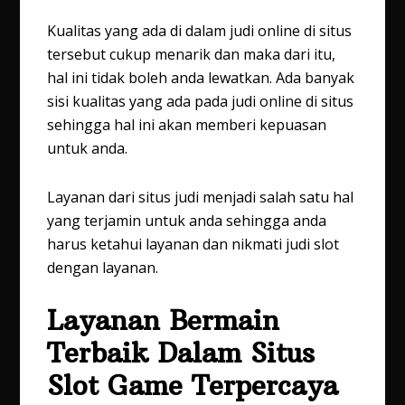
Kualitas yang ada di dalam judi online di situs
tersebut cukup menarik dan maka dari itu,
hal ini tidak boleh anda lewatkan. Ada banyak
sisi kualitas yang ada pada judi online di situs
sehingga hal ini akan memberi kepuasan
untuk anda.
Layanan dari situs judi menjadi salah satu hal
yang terjamin untuk anda sehingga anda
harus ketahui layanan dan nikmati judi slot
dengan layanan.
Layanan Bermain
Terbaik Dalam Situs
Slot Game Terpercaya