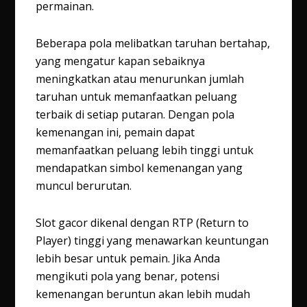
permainan.
Beberapa pola melibatkan taruhan bertahap,
yang mengatur kapan sebaiknya
meningkatkan atau menurunkan jumlah
taruhan untuk memanfaatkan peluang
terbaik di setiap putaran. Dengan pola
kemenangan ini, pemain dapat
memanfaatkan peluang lebih tinggi untuk
mendapatkan simbol kemenangan yang
muncul berurutan.
Slot gacor dikenal dengan RTP (Return to
Player) tinggi yang menawarkan keuntungan
lebih besar untuk pemain. Jika Anda
mengikuti pola yang benar, potensi
kemenangan beruntun akan lebih mudah