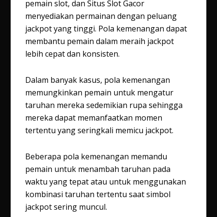
pemain slot, dan Situs Slot Gacor
menyediakan permainan dengan peluang
jackpot yang tinggi. Pola kemenangan dapat
membantu pemain dalam meraih jackpot
lebih cepat dan konsisten.
Dalam banyak kasus, pola kemenangan
memungkinkan pemain untuk mengatur
taruhan mereka sedemikian rupa sehingga
mereka dapat memanfaatkan momen
tertentu yang seringkali memicu jackpot.
Beberapa pola kemenangan memandu
pemain untuk menambah taruhan pada
waktu yang tepat atau untuk menggunakan
kombinasi taruhan tertentu saat simbol
jackpot sering muncul.