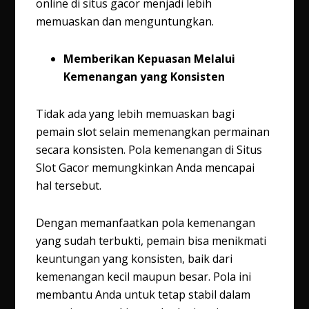
online di situs gacor menjadi lebih
memuaskan dan menguntungkan.
Memberikan Kepuasan Melalui
Kemenangan yang Konsisten
Tidak ada yang lebih memuaskan bagi
pemain slot selain memenangkan permainan
secara konsisten. Pola kemenangan di Situs
Slot Gacor memungkinkan Anda mencapai
hal tersebut.
Dengan memanfaatkan pola kemenangan
yang sudah terbukti, pemain bisa menikmati
keuntungan yang konsisten, baik dari
kemenangan kecil maupun besar. Pola ini
membantu Anda untuk tetap stabil dalam