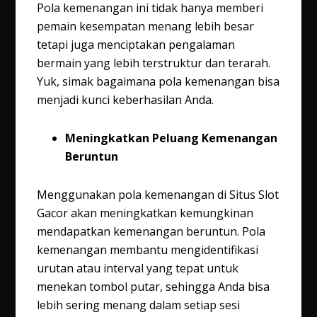
Pola kemenangan ini tidak hanya memberi
pemain kesempatan menang lebih besar
tetapi juga menciptakan pengalaman
bermain yang lebih terstruktur dan terarah.
Yuk, simak bagaimana pola kemenangan bisa
menjadi kunci keberhasilan Anda.
Meningkatkan Peluang Kemenangan
Beruntun
Menggunakan pola kemenangan di Situs Slot
Gacor akan meningkatkan kemungkinan
mendapatkan kemenangan beruntun. Pola
kemenangan membantu mengidentifikasi
urutan atau interval yang tepat untuk
menekan tombol putar, sehingga Anda bisa
lebih sering menang dalam setiap sesi