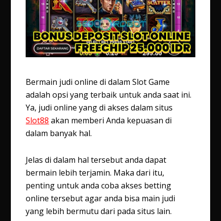
Bermain judi online di dalam
Slot Game
adalah opsi yang terbaik untuk anda saat ini.
Ya, judi online yang di akses dalam situs
Slot88
akan memberi Anda kepuasan di
dalam banyak hal.
Jelas di dalam hal tersebut anda dapat
bermain lebih terjamin. Maka dari itu,
penting untuk anda coba akses betting
online tersebut agar anda bisa main judi
yang lebih bermutu dari pada situs lain.