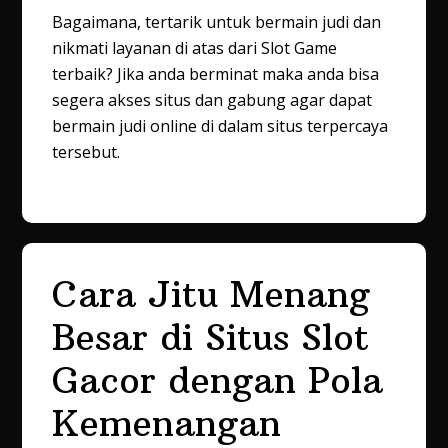
Bagaimana, tertarik untuk bermain judi dan
nikmati layanan di atas dari
Slot Game
terbaik? Jika anda berminat maka anda bisa
segera akses situs dan gabung agar dapat
bermain judi online di dalam situs terpercaya
tersebut.
Cara Jitu Menang
Besar di Situs Slot
Gacor dengan Pola
Kemenangan