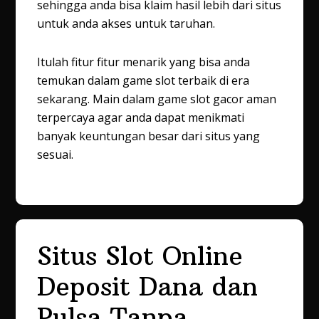
sehingga anda bisa klaim hasil lebih dari situs
untuk anda akses untuk taruhan.
Itulah fitur fitur menarik yang bisa anda
temukan dalam game slot terbaik di era
sekarang. Main dalam game slot gacor aman
terpercaya agar anda dapat menikmati
banyak keuntungan besar dari situs yang
sesuai.
Situs Slot Online
Deposit Dana dan
Pulsa Tanpa