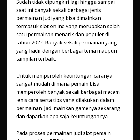
Sudah tidak dipungkiri lagi hingga sampai
saat ini banyak sekali berbagai jenis
permainan judi yang bisa dimainkan
termasuk slot online yang merupakan salah
satu permainan menarik dan populer di
tahun 2023. Banyak sekali permainan yang
yang hadir dengan berbagai tema maupun
tampilan terbaik.
Untuk memperoleh keuntungan caranya
sangat mudah di mana pemain bisa
memperoleh banyak sekali berbagai macam
jenis cara serta tips yang dilakukan dalam
permainan. Jadi mainkan gamenya sekarang
dan dapatkan apa saja keuntungannya.
Pada proses permainan judi slot pemain