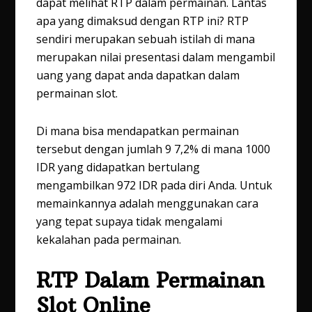
dapat melihat RTP dalam permainan. Lantas
apa yang dimaksud dengan RTP ini? RTP
sendiri merupakan sebuah istilah di mana
merupakan nilai presentasi dalam mengambil
uang yang dapat anda dapatkan dalam
permainan slot.
Di mana bisa mendapatkan permainan
tersebut dengan jumlah 9 7,2% di mana 1000
IDR yang didapatkan bertulang
mengambilkan 972 IDR pada diri Anda. Untuk
memainkannya adalah menggunakan cara
yang tepat supaya tidak mengalami
kekalahan pada permainan.
RTP Dalam Permainan
Slot Online