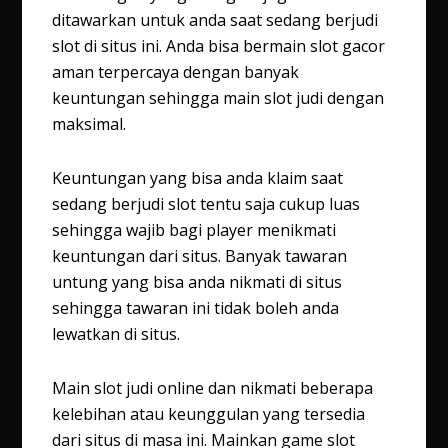
ditawarkan untuk anda saat sedang berjudi
slot di situs ini. Anda bisa bermain slot gacor
aman terpercaya dengan banyak
keuntungan sehingga main slot judi dengan
maksimal.
Keuntungan yang bisa anda klaim saat
sedang berjudi slot tentu saja cukup luas
sehingga wajib bagi player menikmati
keuntungan dari situs. Banyak tawaran
untung yang bisa anda nikmati di situs
sehingga tawaran ini tidak boleh anda
lewatkan di situs.
Main slot judi online dan nikmati beberapa
kelebihan atau keunggulan yang tersedia
dari situs di masa ini. Mainkan game slot