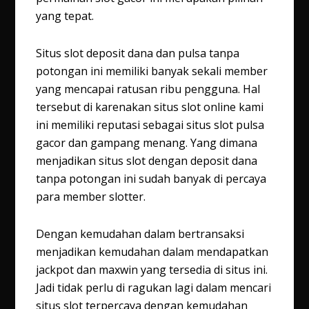
yang tepat.
Situs slot deposit dana dan pulsa tanpa
potongan ini memiliki banyak sekali member
yang mencapai ratusan ribu pengguna. Hal
tersebut di karenakan situs slot online kami
ini memiliki reputasi sebagai situs slot pulsa
gacor dan gampang menang. Yang dimana
menjadikan situs slot dengan deposit dana
tanpa potongan ini sudah banyak di percaya
para member slotter.
Dengan kemudahan dalam bertransaksi
menjadikan kemudahan dalam mendapatkan
jackpot dan maxwin yang tersedia di situs ini.
Jadi tidak perlu di ragukan lagi dalam mencari
situs slot terpercaya dengan kemudahan