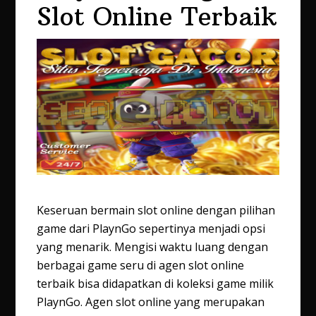
Slot Online Terbaik
Keseruan bermain slot online dengan pilihan
game dari PlaynGo sepertinya menjadi opsi
yang menarik. Mengisi waktu luang dengan
berbagai game seru di agen slot online
terbaik bisa didapatkan di koleksi game milik
PlaynGo. Agen slot online yang merupakan