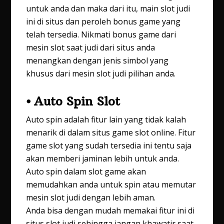
untuk anda dan maka dari itu, main slot judi
ini di situs dan peroleh bonus game yang
telah tersedia. Nikmati bonus game dari
mesin slot saat judi dari situs anda
menangkan dengan jenis simbol yang
khusus dari mesin slot judi pilihan anda.
⦁ Auto Spin Slot
Auto spin adalah fitur lain yang tidak kalah
menarik di dalam situs game slot online. Fitur
game slot yang sudah tersedia ini tentu saja
akan memberi jaminan lebih untuk anda.
Auto spin dalam slot game akan
memudahkan anda untuk spin atau memutar
mesin slot judi dengan lebih aman.
Anda bisa dengan mudah memakai fitur ini di
situs slot judi sehingga jangan khawatir saat