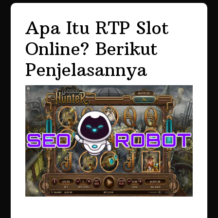
Apa Itu RTP Slot
Online? Berikut
Penjelasannya